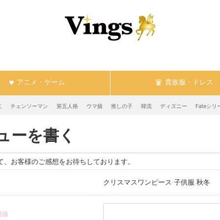
アニメ・ゲーム
貴族服・ドレス
じ
チェンソーマン
第五人格
ウマ娘
推しの子
韓流
ディズニー
Fateシリ
ューを書く
て、お客様のご感想をお待ちしております。
クリスマスワンピース 子供服 秋冬
必須