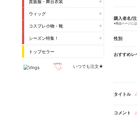
貴族服・舞台衣装
ウィッグ
購入者名/
※商品ページに
コスプレ小物・靴
シーズン特集！
性別
トップセラー
おすすめレ
いつでも注文★
タイトル
コメント