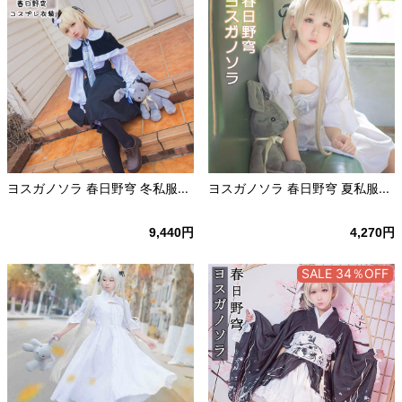
ヨスガノソラ 春日野穹 冬私服...
ヨスガノソラ 春日野穹 夏私服...
9,440円
4,270円
SALE 34％OFF