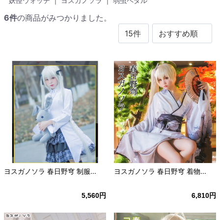
妖怪ウォッチ
｜
ヨスガノソラ
｜
弱虫ペダル
6
件
の商品がみつかりました。
ヨスガノソラ 春日野穹 制服...
ヨスガノソラ 春日野穹 着物...
5,560円
6,810円