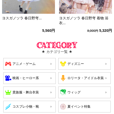
ヨスガノソラ 春日野穹...
ヨスガノソラ 春日野穹 着物 浴
衣...
5,560円
5,320円
8,000円
Category
★ カテゴリ一覧 ★
アニメ・ゲーム
ディズニー
映画・ヒーロー系
ロリータ・アイドル衣装
貴族服・舞台衣装
ウィッグ
コスプレ小物・靴