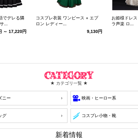
語でデレる隣
コスプレ衣装 ワンピース + エプ
お姫様ドレス l
...
ロン レディー...
ラ声楽 ロ...
円 ～ 17,220円
9,130円
Category
★ カテゴリ一覧 ★
ズニー
映画・ヒーロー系
ッグ
コスプレ小物・靴
新着情報