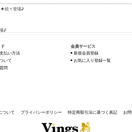
品★続々登場♪
場♪
ッグ 武器 道具～続々登場♪好評発売中
イド
会員サービス
軍服 新入荷★
支払い方法
新規会員登録
ついて
お気に入り登録一覧
質問
について
プライバシーポリシー
特定商取引法に基づく表記
お問