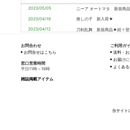
2023/05/05
ニーア オートマタ 新規商
2023/04/19
推しの子 新入荷★
2023/04/12
刀剣乱舞 新規商品★続々登
2023/01/10
鬼滅の刃 コスプレ衣装 ウィ
お問合わせ
ご利用ガ
2022/08/24
貴族服・舞台衣装 男性用 / 
お問合せはこちら
送料・お
» もっと見る
お届けに
窓口営業時間
よくある
平日11時～16時
雑誌掲載アイテム
当サイト