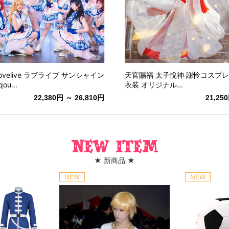
ovelive ラブライブ サンシャイン
天官賜福 太子悅神 謝怜コスプレ
qou...
衣装 オリジナル...
22,380円 ～ 26,810円
21,25
New item
★ 新商品 ★
NEW
NEW