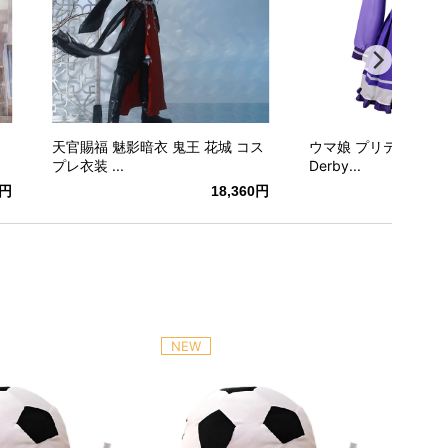
天官賜福 魅影暗衣 鬼王 花城 コス
ウマ娘 プリティーダービ
プレ衣装 ...
Derby...
0円
18,360円
NEW