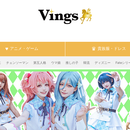
アニメ・ゲーム
貴族服・ドレス
じ
チェンソーマン
第五人格
ウマ娘
推しの子
韓流
ディズニー
Fateシリ