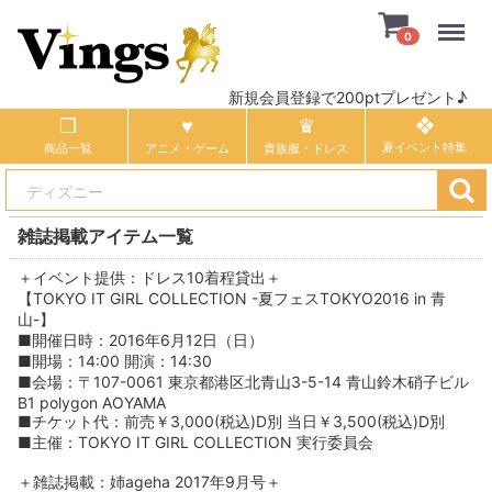
Menu
0
新規会員登録で200ptプレゼント♪
商品一覧
アニメ・ゲーム
貴族服・ドレス
雑誌掲載アイテム一覧
＋イベント提供：ドレス10着程貸出＋
【TOKYO IT GIRL COLLECTION -夏フェスTOKYO2016 in 青
山-】
■開催日時：2016年6月12日（日）
■開場：14:00 開演：14:30
■会場：〒107-0061 東京都港区北青山3-5-14 青山鈴木硝子ビル
B1 polygon AOYAMA
■チケット代：前売￥3,000(税込)D別 当日￥3,500(税込)D別
■主催：TOKYO IT GIRL COLLECTION 実行委員会
＋雑誌掲載：姉ageha 2017年9月号＋