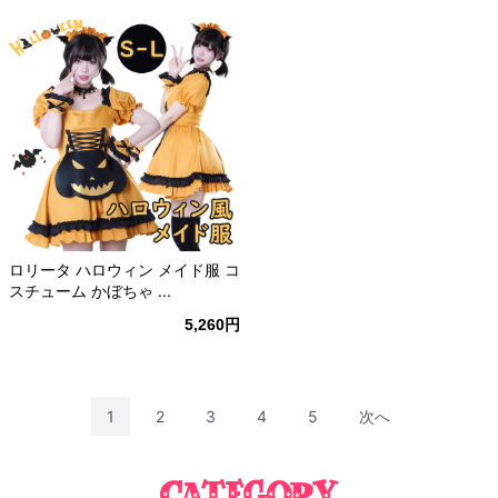
ロリータ ハロウィン メイド服 コ
スチューム かぼちゃ ...
5,260円
1
2
3
4
5
次へ
Category