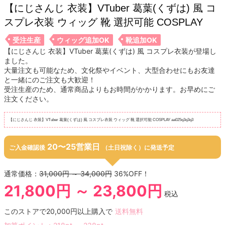
【にじさんじ 衣装】VTuber 葛葉(くずは) 風 コ
スプレ衣装 ウィッグ 靴 選択可能 COSPLAY
受注生産
ウィッグ追加OK
靴追加OK
【にじさんじ 衣装】VTuber 葛葉(くずは) 風 コスプレ衣装が登場し
ました。
大量注文も可能なため、文化祭やイベント、大型合わせにもお友達
と一緒にのご注文も大歓迎！
受注生産のため、通常商品よりもお時間がかかります。お早めにご
注文ください。
【にじさんじ 衣装】VTuber 葛葉(くずは) 風 コスプレ衣装 ウィッグ 靴 選択可能 COSPLAY aa025q3q3q3
20〜25営業日
ご入金確認後
（土日祝除く）に発送予定
通常価格：
31,000円 ～ 34,000円
36%OFF！
21,800円 ～ 23,800円
税込
このストアで20,000円以上購入で
送料無料