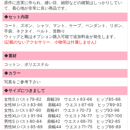
原作に忠実に作られ、縫い目、細部などの縫製はしっかりしてい
て、着心地が非常に良い商品です。
◆セット内容
コート、ズボン、シャツ、マント、ケープ、ペンダント、リボン、
手袋、ネクタイ、ベルト、首飾り
ウィッグと靴はオプション購入可能で追加料金が発生します。
(記載のないアクセサリー、小物等は付属しません)
◆素材
コットン、ポリエステル
◆カラー
写真をご参考下さい
◆サイズにつきまして
女性S /バスト79-82 肩幅39 ウエスト63-66 ヒップ85-88
女性M /バスト83-86 肩幅40 ウエスト67-69 ヒップ89-92
女性L /バスト87-90 肩幅41 ウエスト70-73 ヒップ93-96
女性XL/バスト91-94 肩幅42 ウエスト74-77 ヒップ97-100
男性S /バスト80-84 肩幅42 ウエスト66-70 ヒップ82-85
男性M /バスト85-89 肩幅44 ウエスト71-75 ヒップ86-89