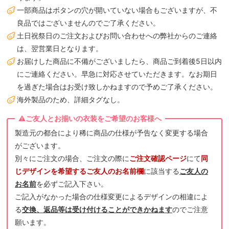
一部商品はボタンの穴が開いていない場合もございますが、不
良品ではございませんのでご了承ください。
土日祝祭日のご注文およびお問い合わせへの弊社からのご連絡
は、翌営業日となります。
お届けした商品に不備がございましたら、商品ご到着後5日以内
にご連絡ください。早急に対応させていただきます。なお期日
を過ぎた場合はお受け致しかねますので予めご了承ください。
海外製品のため、詳細タグなし。
製造元の都合により稀に商品の仕様が予告なく変更する場合
がございます。
別々にご注文の場合、ご注文の際に
ご注文確認ページ
にて
同
じデザインを希望するご友人のお名前欄
に該当する
ご友人の
お名前
を必ずご記入下さい。
ご記入がなかった場合の仕様変更によるデザインの相違によ
る
交換、返品等は受け付けることができかねます
のでご注意
願います。