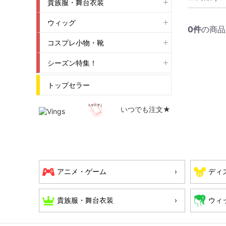
貴族服・舞台衣装
ウィッグ
0
件
の商品
コスプレ小物・靴
シーズン特集！
トップセラー
いつでも注文★
アニメ・ゲーム
ディ
貴族服・舞台衣装
ウィ