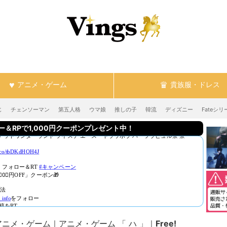
アニメ・ゲーム
貴族服・ドレス
じ
チェンソーマン
第五人格
ウマ娘
推しの子
韓流
ディズニー
Fateシリ
RPで1,000円クーポンプレゼント中！
アニメ・ゲーム
アニメ・ゲーム 「 ハ 」
Free!