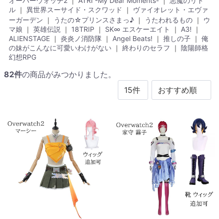
オーバーウォッチ2
｜
ATRI -My Dear Moments-
｜
悪魔のリド
ル
｜
異世界スーサイド・スクワッド
｜
ヴァイオレット・エヴァ
ーガーデン
｜
うたの☆プリンスさまっ♪
｜
うたわれるもの
｜
ウ
マ娘
｜
英雄伝説
｜
18TRIP
｜
SK∞ エスケーエイト
｜
A3!
｜
ALIENSTAGE
｜
炎炎ノ消防隊
｜
Angel Beats!
｜
推しの子
｜
俺
の妹がこんなに可愛いわけがない
｜
終わりのセラフ
｜
陰陽師格
幻想RPG
82
件
の商品がみつかりました。