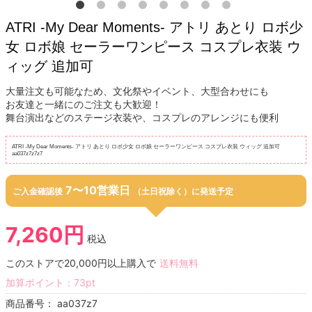
ATRI -My Dear Moments- アトリ あとり ロボ少
女 ロボ娘 セーラーワンピース コスプレ衣装 ウ
ィッグ 追加可
大量注文も可能なため、文化祭やイベント、大型合わせにも
お友達と一緒にのご注文も大歓迎！
舞台演出などのステージ衣装や、コスプレのアレンジにも便利
ATRI -My Dear Moments- アトリ あとり ロボ少女 ロボ娘 セーラーワンピース コスプレ衣装 ウィッグ 追加可
aa037z7z7z7
7〜10営業日
ご入金確認後
（土日祝除く）に発送予定
7,260円
税込
このストアで20,000円以上購入で
送料無料
加算ポイント：
73
pt
商品番号：
aa037z7