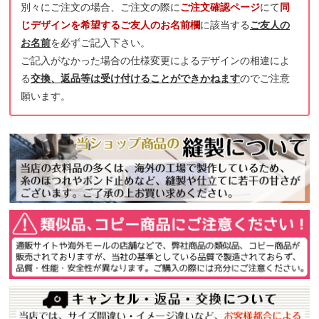
別々にご注文の場合、ご注文の際に
ご注文確認ページ
にて
同
じデザインを希望するご友人のお名前欄
に該当する
ご友人の
お名前
を必ずご記入下さい。
ご記入がなかった場合の仕様変更によるデザインの相違によ
る
交換、返品等は受け付けることができかねます
のでご注意
願います。