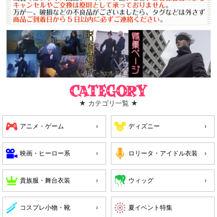
Category
★ カテゴリ一覧 ★
アニメ・ゲーム
ディズニー
映画・ヒーロー系
ロリータ・アイドル衣装
貴族服・舞台衣装
ウィッグ
コスプレ小物・靴