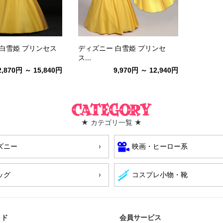
白雪姫 プリンセス
ディズニー 白雪姫 プリンセ
ス...
2,870円 ～ 15,840円
9,970円 ～ 12,940円
Category
★ カテゴリ一覧 ★
ズニー
映画・ヒーロー系
ッグ
コスプレ小物・靴
イド
会員サービス