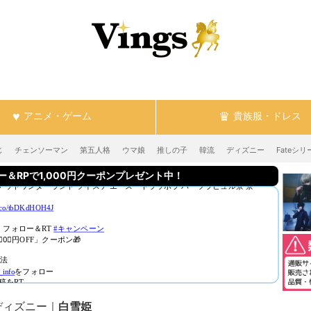
アニメ・ゲーム
貴族服・ドレス
じ
チェンソーマン
第五人格
ウマ娘
推しの子
韓流
ディズニー
Fateシリ
RPで1,000円クーポンプレゼント中！
ディズニー
白雪姫