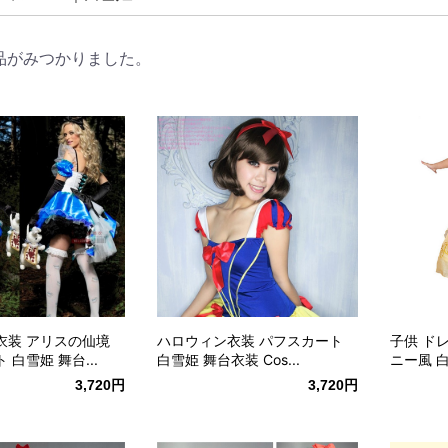
品がみつかりました。
衣装 アリスの仙境
ハロウィン衣装 パフスカート
子供 ド
 白雪姫 舞台...
白雪姫 舞台衣装 Cos...
ニー風 白
3,720円
3,720円