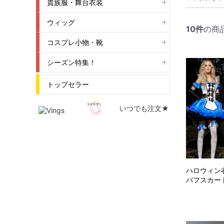
貴族服・舞台衣装
ウィッグ
10
件
の商
コスプレ小物・靴
シーズン特集！
トップセラー
いつでも注文★
ハロウィン
パフスカート