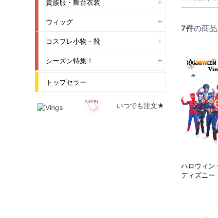
貴族服・舞台衣装
ウィッグ
7
件
の商品
コスプレ小物・靴
シーズン特集！
トップセラー
いつでも注文★
ハロウィン 
ディズニー ヒ