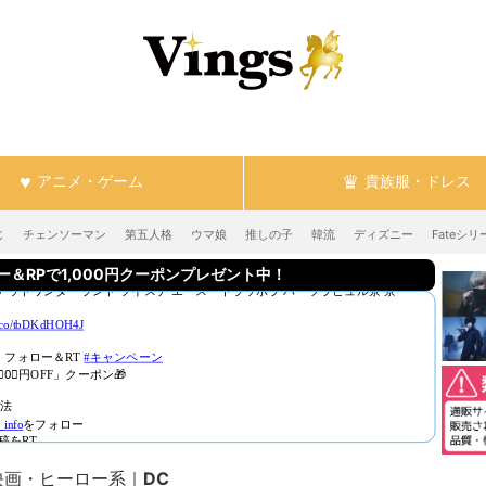
アニメ・ゲーム
貴族服・ドレス
じ
チェンソーマン
第五人格
ウマ娘
推しの子
韓流
ディズニー
Fateシリ
RPで1,000円クーポンプレゼント中！
映画・ヒーロー系
DC