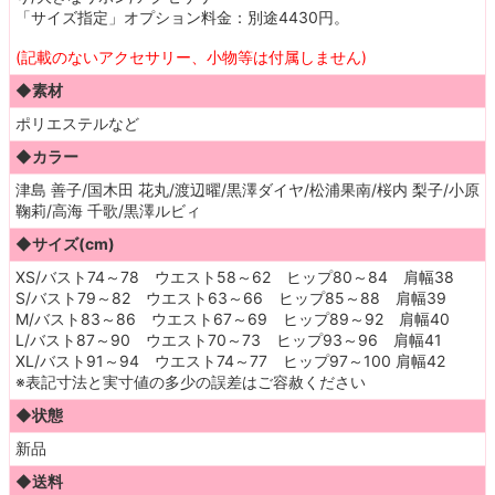
「サイズ指定」オプション料金：別途4430円。
(記載のないアクセサリー、小物等は付属しません)
◆素材
ポリエステルなど
◆カラー
津島 善子/国木田 花丸/渡辺曜/黒澤ダイヤ/松浦果南/桜内 梨子/小原
鞠莉/高海 千歌/黒澤ルビィ
◆サイズ(cm)
XS/バスト74～78 ウエスト58～62 ヒップ80～84 肩幅38
S/バスト79～82 ウエスト63～66 ヒップ85～88 肩幅39
M/バスト83～86 ウエスト67～69 ヒップ89～92 肩幅40
L/バスト87～90 ウエスト70～73 ヒップ93～96 肩幅41
XL/バスト91～94 ウエスト74～77 ヒップ97～100 肩幅42
※表記寸法と実寸値の多少の誤差はご容赦ください
◆状態
新品
◆送料