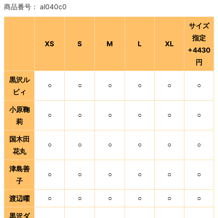
商品番号：
al040c0
サイズ
指定
XS
S
M
L
XL
+4430
円
黒沢ル
○
○
○
○
○
○
ビィ
小原鞠
○
○
○
○
○
○
莉
国木田
○
○
○
○
○
○
花丸
津島善
○
○
○
○
○
○
子
渡辺曜
○
○
○
○
○
○
黒沢ダ