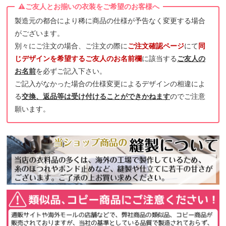
製造元の都合により稀に商品の仕様が予告なく変更する場合
がございます。
別々にご注文の場合、ご注文の際に
ご注文確認ページ
にて
同
じデザインを希望するご友人のお名前欄
に該当する
ご友人の
お名前
を必ずご記入下さい。
ご記入がなかった場合の仕様変更によるデザインの相違によ
る
交換、返品等は受け付けることができかねます
のでご注意
願います。