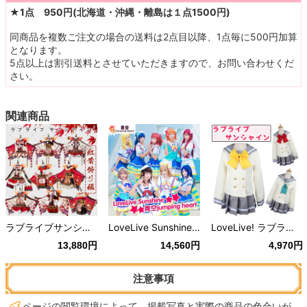
★1点 950円(北海道・沖縄・離島は１点1500円)
同商品を複数ご注文の場合の送料は2点目以降、1点毎に500円加算
となります。
5点以上は割引送料とさせていただきますので、お問い合わせくだ
さい。
関連商品
ラブライブサンシャイン Aqours 全員 紅葉狩り 覚醒 スクフェス
LoveLive Sunshine ラブライブ サンシャイン 青空 Jumping Heart Aqours 全員
LoveLive! ラブライブ サンシャイン 浦の星女学院制服
13,880円
14,560円
4,970円
注意事項
ページの閲覧環境によって、掲載写真と実際の商品の色合いが