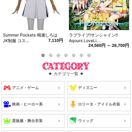
Summer Pockets 鳴瀬しろは
ラブライブ!サンシャイン!!
JK制服 コス...
7,110円
Aqours LoveLi...
24,560円 ～ 26,700円
Category
★ カテゴリ一覧 ★
アニメ・ゲーム
ディズニー
映画・ヒーロー系
ロリータ・アイドル衣装
貴族服・舞台衣装
ウィッグ