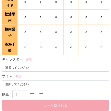
○
○
○
○
○
○
イヤ
松浦果
○
○
○
○
○
○
南
桜内梨
○
○
○
○
○
○
子
高海千
○
○
○
○
○
○
歌
キャラクター
必須
サイズ
必須
数量
カートに入れる