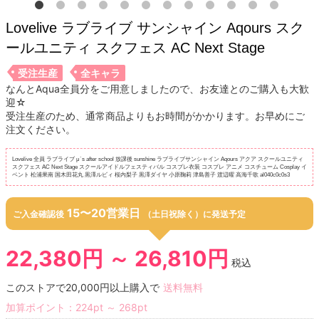
Lovelive ラブライブ サンシャイン Aqours スク
ールユニティ スクフェス AC Next Stage
受注生産
全キャラ
なんとAqua全員分をご用意しましたので、お友達とのご購入も大歓
迎☆
受注生産のため、通常商品よりもお時間がかかります。お早めにご
注文ください。
Lovelive 全員 ラブライブ μ`s after school 放課後 sunshine ラブライブサンシャイン Aqours アクア スクールユニティ
スクフェス AC Next Stage スクールアイドルフェスティバル コスプレ衣装 コスプレ アニメ コスチューム Cosplay イ
ベント 松浦果南 国木田花丸 黒澤ルビィ 桜内梨子 黒澤ダイヤ 小原鞠莉 津島善子 渡辺曜 高海千歌 al040c0c0s3
15〜20営業日
ご入金確認後
（土日祝除く）に発送予定
22,380円 ～ 26,810円
税込
このストアで20,000円以上購入で
送料無料
加算ポイント：
224
pt
～
268
pt