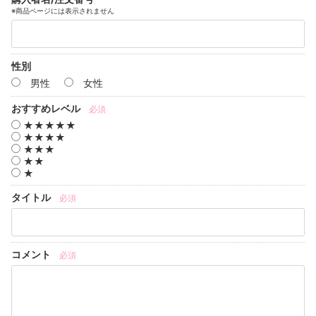
※商品ページには表示されません
性別
男性
女性
おすすめレベル
必須
★★★★★
★★★★
★★★
★★
★
タイトル
必須
コメント
必須