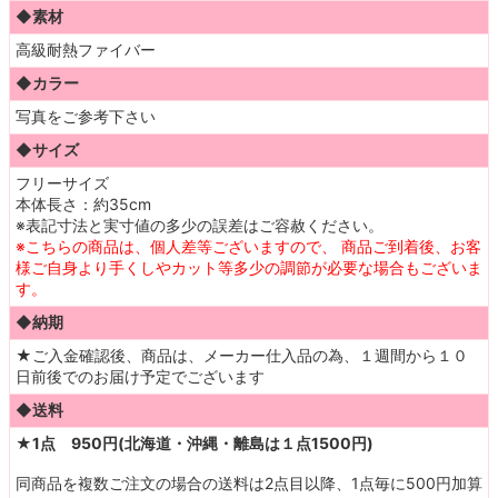
◆素材
高級耐熱ファイバー
◆カラー
写真をご参考下さい
◆サイズ
フリーサイズ
本体長さ：約35cm
※表記寸法と実寸値の多少の誤差はご容赦ください。
※こちらの商品は、個人差等ございますので、 商品ご到着後、お客
様ご自身より手くしやカット等多少の調節が必要な場合もございま
す。
◆納期
★ご入金確認後、商品は、メーカー仕入品の為、１週間から１０
日前後でのお届け予定でございます
◆送料
★1点 950円(北海道・沖縄・離島は１点1500円)
同商品を複数ご注文の場合の送料は2点目以降、1点毎に500円加算