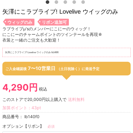
矢澤にこラブライブ! Lovelive ウイッグのみ
ウィッグのみ
リボン追加可
ラブライブμ'sのメンバーにこにーのウィッグ！
にこにーのチャームポイントのツインテールを再現☆
衣装と一緒のご注文も大歓迎！
矢澤にこラブライブ! Lovelive ウイッグのみ lb140f0
7〜10営業日
ご入金確認後
（土日祝除く）に発送予定
4,290円
税込
このストアで20,000円以上購入で
送料無料
加算ポイント：
43
pt
商品番号：
lb140f0
オプション【リボン】
必須