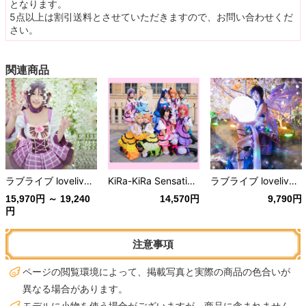
となります。
5点以上は割引送料とさせていただきますので、お問い合わせくだ
さい。
関連商品
ラブライブ lovelive フラワーブーケ編 全員 覚醒
KiRa-KiRa Sensation! Love Live! ラブライブ! μ's 全員
ラブライブ lovelive 妖精編 覚醒 μ's 全員
15,970円 ～ 19,240
14,570円
9,790円
円
注意事項
ページの閲覧環境によって、掲載写真と実際の商品の色合いが
異なる場合があります。
モデルに小物を使う場合がございますが、商品に含まれません