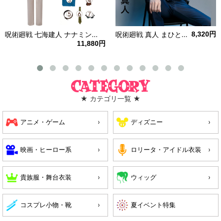
呪術廻戦 七海建人 ナナミン...
呪術廻戦 真人 まひと...
8,320円
11,880円
Category
★ カテゴリ一覧 ★
アニメ・ゲーム
ディズニー
映画・ヒーロー系
ロリータ・アイドル衣装
貴族服・舞台衣装
ウィッグ
コスプレ小物・靴