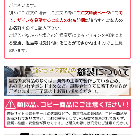
がございます。
別々にご注文の場合、ご注文の際に
ご注文確認ページ
にて
同
じデザインを希望するご友人のお名前欄
に該当する
ご友人の
お名前
を必ずご記入下さい。
ご記入がなかった場合の仕様変更によるデザインの相違によ
る
交換、返品等は受け付けることができかねます
のでご注意
願います。