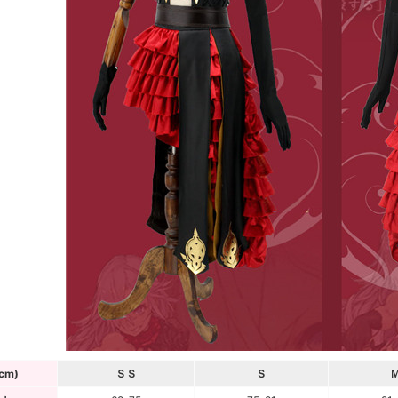
cm)
ＳＳ
Ｓ