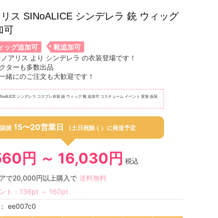
リス SINoALICE シンデレラ 銃 ウィッグ
加可
ィッグ追加可
靴追加可
シノアリス より シンデレラ の衣装登場です！
クターも多数出品
一緒にのご注文も大歓迎です！
INoALICE シンデレラ コスプレ衣装 銃 ウィッグ 靴 追加可 コスチューム イベント 変装 仮装
15〜20営業日
認後
（土日祝除く）に発送予定
560円 ～ 16,030円
税込
アで20,000円以上購入で
送料無料
ント：
136
pt
～
160
pt
号：
ee007c0