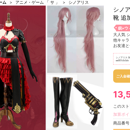
ーム
アニメ・ゲーム 「 サ 」
シノアリス
シノア
靴 追
銃▪ウ
大人気 
他キャラ
お友達と
シノアリス S
ee007c0c0zb
ご入金確
13,
このスト
加算ポイ
商品番