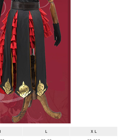
Ｍ
Ｌ
ＸＬ