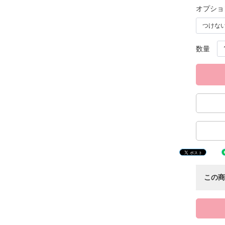
オプショ
数量
この