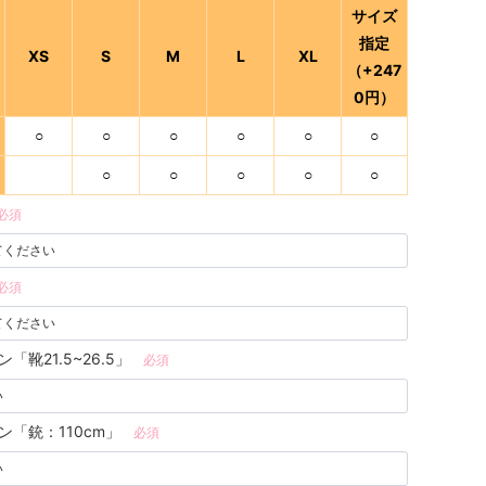
サイズ
指定
XS
S
M
L
XL
（+247
0円）
○
○
○
○
○
○
○
○
○
○
○
必須
必須
「靴21.5~26.5」
必須
ン「銃：110cm」
必須