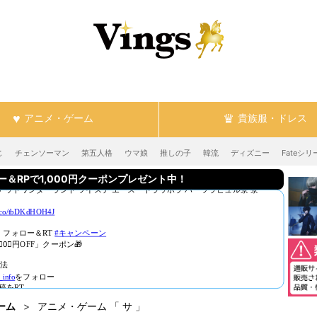
アニメ・ゲーム
貴族服・ドレス
じ
チェンソーマン
第五人格
ウマ娘
推しの子
韓流
ディズニー
Fateシリ
RPで1,000円クーポンプレゼント中！
ーム
アニメ・ゲーム 「 サ 」