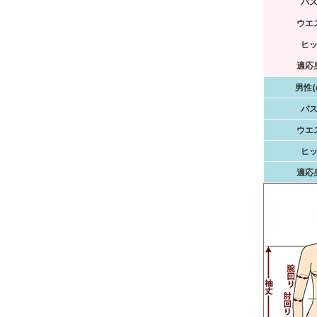
バ
ウエ
ヒ
適応
男性(
バ
ウエ
ヒ
適応