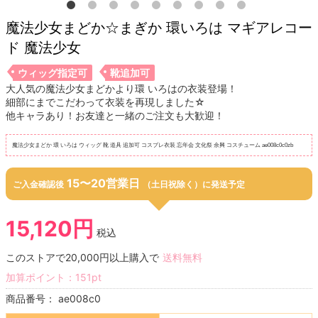
魔法少女まどか☆まぎか 環いろは マギアレコー
ド 魔法少女
ウィッグ指定可
靴追加可
大人気の魔法少女まどかより環 いろはの衣装登場！
細部にまでこだわって衣装を再現しました☆
他キャラあり！お友達と一緒のご注文も大歓迎！
魔法少女まどか 環 いろは ウィッグ 靴 道具 追加可 コスプレ衣装 忘年会 文化祭 余興 コスチューム ae008c0c0zb
15〜20営業日
ご入金確認後
（土日祝除く）に発送予定
15,120円
税込
このストアで20,000円以上購入で
送料無料
加算ポイント：
151
pt
商品番号：
ae008c0