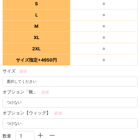
S
○
L
○
M
○
XL
○
2XL
○
サイズ指定+4950円
○
サイズ
必須
オプション「靴」
必須
オプション【ウィッグ】
必須
数量