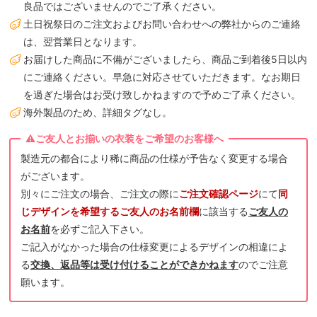
良品ではございませんのでご了承ください。
土日祝祭日のご注文およびお問い合わせへの弊社からのご連絡
は、翌営業日となります。
お届けした商品に不備がございましたら、商品ご到着後5日以内
にご連絡ください。早急に対応させていただきます。なお期日
を過ぎた場合はお受け致しかねますので予めご了承ください。
海外製品のため、詳細タグなし。
製造元の都合により稀に商品の仕様が予告なく変更する場合
がございます。
別々にご注文の場合、ご注文の際に
ご注文確認ページ
にて
同
じデザインを希望するご友人のお名前欄
に該当する
ご友人の
お名前
を必ずご記入下さい。
ご記入がなかった場合の仕様変更によるデザインの相違によ
る
交換、返品等は受け付けることができかねます
のでご注意
願います。