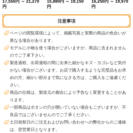
17,550円 ～ 21,270
15,880円 ～ 19,150
16,250円 ～ 19,970
円
円
円
注意事項
ページの閲覧環境によって、掲載写真と実際の商品の色合いが
異なる場合があります。
モデルに小物を使う場合がございますが、商品に含まれません
のでご了承下さい。
製造過程、出荷過程の間に出来た細かなキズ・ヨゴレなど気付
かない場合がございます。お店で購入するような完璧品をお求
めの方、細かい部分まで気になさる方は、ご購入をご遠慮くだ
さい。
商品の仕様は、製造元の都合により予告なく変更することがあ
ります。
一部商品はボタンの穴が開いていない場合もございますが、不
良品ではございませんのでご了承ください。
土日祝祭日のご注文およびお問い合わせへの弊社からのご連絡
は、翌営業日となります。