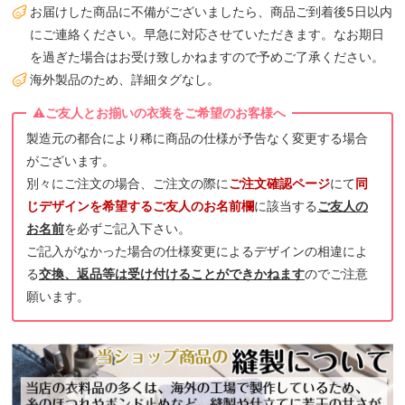
お届けした商品に不備がございましたら、商品ご到着後5日以内
にご連絡ください。早急に対応させていただきます。なお期日
を過ぎた場合はお受け致しかねますので予めご了承ください。
海外製品のため、詳細タグなし。
製造元の都合により稀に商品の仕様が予告なく変更する場合
がございます。
別々にご注文の場合、ご注文の際に
ご注文確認ページ
にて
同
じデザインを希望するご友人のお名前欄
に該当する
ご友人の
お名前
を必ずご記入下さい。
ご記入がなかった場合の仕様変更によるデザインの相違によ
る
交換、返品等は受け付けることができかねます
のでご注意
願います。