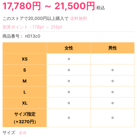
17,780円 ～ 21,500円
税込
このストアで20,000円以上購入で
送料無料
加算ポイント：
178
pt
～
215
pt
商品番号：
ri013c0
女性
男性
XS
○
S
○
○
M
○
○
L
○
○
XL
○
○
サイズ指定
○
○
（+3270円）
サイズ
必須