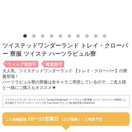
ツイステッドワンダーランド トレイ・クローバ
ー 寮服 ツイステ ハーツラビュル寮
ウィッグ追加可
靴追加可
大人気、ツイステッドワンダーランド 【トレイ・クローバー】の寮
服登場！
ハーツラビュル寮の寮服は全キャラご用意しているので、ご友人様
と一緒にご購入もオススメ★
ツイステッドワンダーランド ツイステ Twisted-Wonderland ハーツラビュル寮 寮服 トレイ・クローバー 副寮長 ふし
ぎの国のアリス ディズニー トランプ兵 Trey Clover ウイッグ 靴 追加可能 ri013c0c0x0
20〜25営業日
ご入金確認後
（土日祝除く）に発送予定