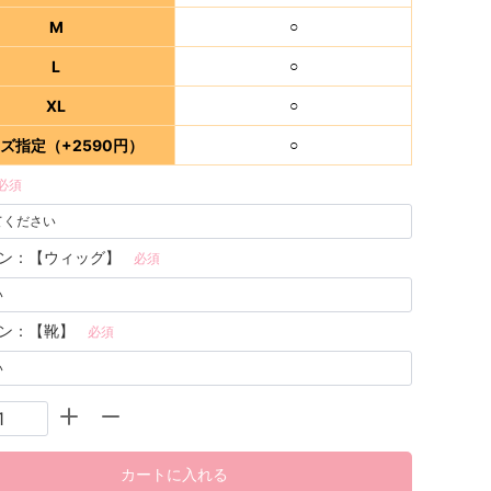
M
○
L
○
XL
○
ズ指定（+2590円）
○
必須
ン：【ウィッグ】
必須
ン：【靴】
必須
カートに入れる