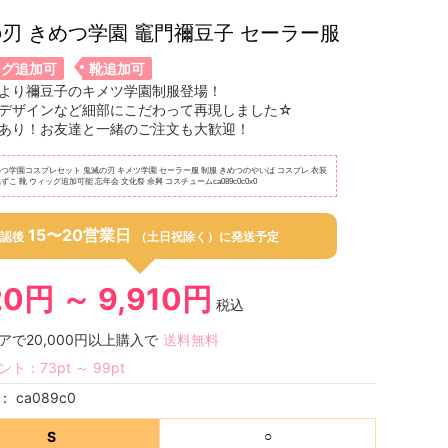
刃 きめつ学園 竈門禰豆子 セーラー服
ッグ追加可
靴追加可
より禰豆子のキメツ学園制服登場！
デザインなど細部にこだわって再現しました☆
あり！お友達と一緒のご注文も大歓迎！
めつ学園コスプレセット 鬼滅の刃 キメツ学園 セーラー服 制服 きめつのやいば コスプレ 衣装
ずこ 靴 ウィッグ追加可能 忘年会 文化祭 余興 コスチュームca089c0c0x0
15〜20営業日
認後
（土日祝除く）に発送予定
20円 ～ 9,910円
税込
アで20,000円以上購入で
送料無料
ント：
73
pt
～
99
pt
号：
ca089c0
S
○