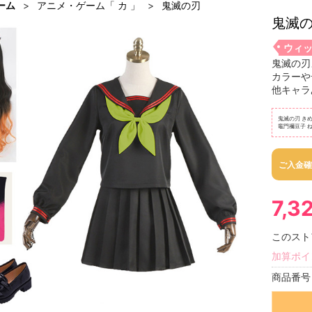
ーム
アニメ・ゲーム「 カ 」
鬼滅の刃
鬼滅の
ウィ
鬼滅の刃
カラーや
他キャラ
鬼滅の刃 き
竈門禰豆子 ね
ご入金確
7,3
このスト
加算ポイ
商品番