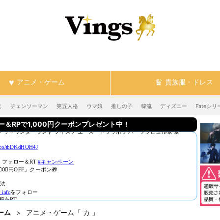
アニメ・ゲーム
貴族服・ドレス
じ
チェンソーマン
第五人格
ウマ娘
推しの子
韓流
ディズニー
Fateシリ
RPで1,000円クーポンプレゼント中！
ーム
アニメ・ゲーム「 カ 」