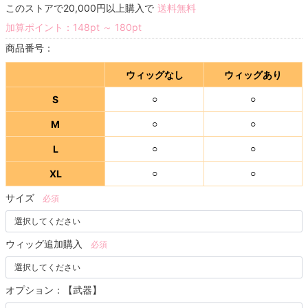
このストアで20,000円以上購入で
送料無料
加算ポイント：
148
pt
～
180
pt
商品番号：
ウィッグなし
ウィッグあり
S
○
○
M
○
○
L
○
○
XL
○
○
サイズ
必須
ウィッグ追加購入
必須
オプション：【武器】