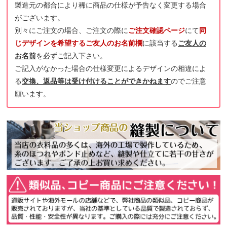
製造元の都合により稀に商品の仕様が予告なく変更する場合
がございます。
別々にご注文の場合、ご注文の際に
ご注文確認ページ
にて
同
じデザインを希望するご友人のお名前欄
に該当する
ご友人の
お名前
を必ずご記入下さい。
ご記入がなかった場合の仕様変更によるデザインの相違によ
る
交換、返品等は受け付けることができかねます
のでご注意
願います。