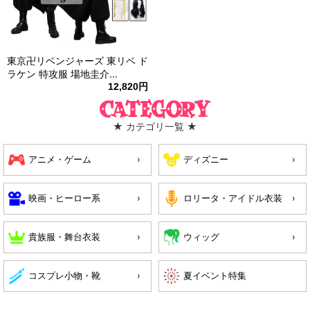
東京卍リベンジャーズ 東リベ ド
ラケン 特攻服 場地圭介...
12,820円
Category
★ カテゴリ一覧 ★
アニメ・ゲーム
ディズニー
映画・ヒーロー系
ロリータ・アイドル衣装
貴族服・舞台衣装
ウィッグ
コスプレ小物・靴