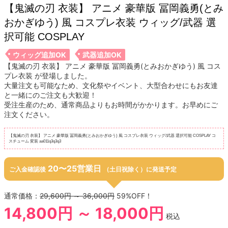
【鬼滅の刃 衣装】 アニメ 豪華版 冨岡義勇(とみ
おかぎゆう) 風 コスプレ衣装 ウィッグ/武器 選
択可能 COSPLAY
ウィッグ追加OK
武器追加OK
【鬼滅の刃 衣装】 アニメ 豪華版 冨岡義勇(とみおかぎゆう) 風 コス
プレ衣装 が登場しました。
大量注文も可能なため、文化祭やイベント、大型合わせにもお友達
と一緒にのご注文も大歓迎！
受注生産のため、通常商品よりもお時間がかかります。お早めにご
注文ください。
【鬼滅の刃 衣装】 アニメ 豪華版 冨岡義勇(とみおかぎゆう) 風 コスプレ衣装 ウィッグ/武器 選択可能 COSPLAY コ
スチューム 変装 aa011q3q3q3
20〜25営業日
ご入金確認後
（土日祝除く）に発送予定
通常価格：
29,600円 ～ 36,000円
59%OFF！
14,800円 ～ 18,000円
税込