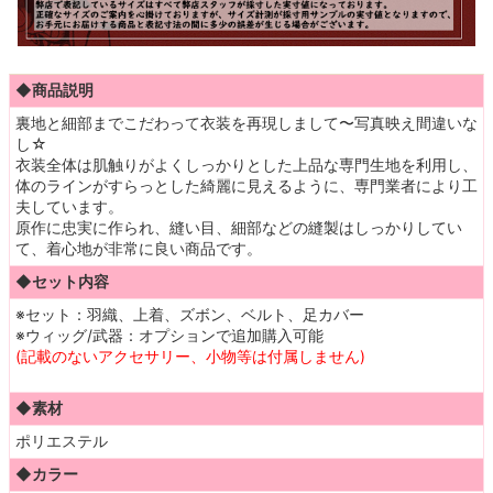
◆商品説明
裏地と細部までこだわって衣装を再現しまして〜写真映え間違いな
し☆
衣装全体は肌触りがよくしっかりとした上品な専門生地を利用し、
体のラインがすらっとした綺麗に見えるように、専門業者により工
夫しています。
原作に忠実に作られ、縫い目、細部などの縫製はしっかりしてい
て、着心地が非常に良い商品です。
◆セット内容
※セット：羽織、上着、ズボン、ベルト、足カバー
※ウィッグ/武器：オプションで追加購入可能
(記載のないアクセサリー、小物等は付属しません)
◆素材
ポリエステル
◆カラー