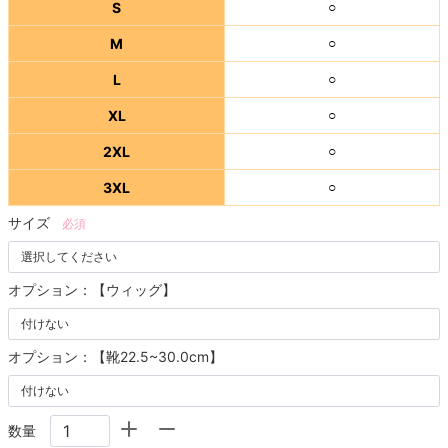
S
○
M
○
L
○
XL
○
2XL
○
3XL
○
サイズ
必須
オプション：【ウィッグ】
オプション：【靴22.5~30.0cm】
数量