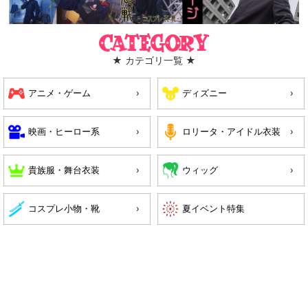
Category
★ カテゴリ一覧 ★
アニメ・ゲーム
ディズニー
映画・ヒーロー系
ロリータ・アイドル衣装
貴族服・舞台衣装
ウィッグ
コスプレ小物・靴