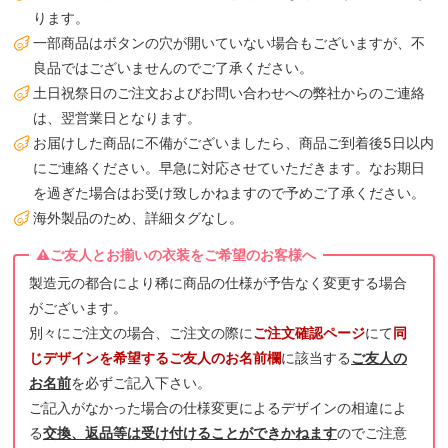
ります。
一部商品はボタンの穴が開いていない場合もございますが、不
良品ではございませんのでご了承ください。
土日祝祭日のご注文およびお問い合わせへの弊社からのご連絡
は、翌営業日となります。
お届けした商品に不備がございましたら、商品ご到着後5日以内
にご連絡ください。早急に対応させていただきます。なお期日
を過ぎた場合はお受け致しかねますので予めご了承ください。
海外製品のため、詳細タグなし。
製造元の都合により稀に商品の仕様が予告なく変更する場合
がございます。
別々にご注文の場合、ご注文の際に
ご注文確認ページ
にて
同
じデザインを希望するご友人のお名前欄
に該当する
ご友人の
お名前
を必ずご記入下さい。
ご記入がなかった場合の仕様変更によるデザインの相違によ
る
交換、返品等は受け付けることができかねます
のでご注意