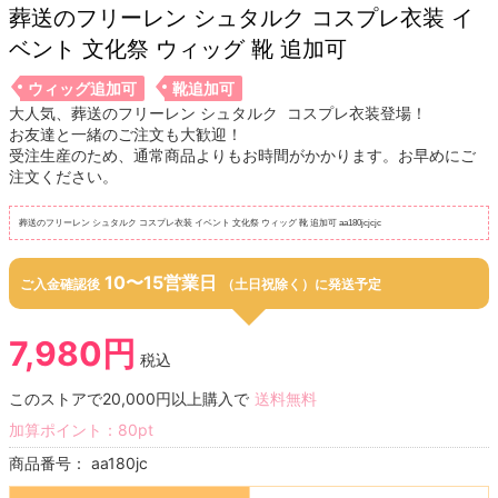
葬送のフリーレン シュタルク コスプレ衣装 イ
ベント 文化祭 ウィッグ 靴 追加可
ウィッグ追加可
靴追加可
大人気、葬送のフリーレン シュタルク コスプレ衣装登場！
お友達と一緒のご注文も大歓迎！
受注生産のため、通常商品よりもお時間がかかります。お早めにご
注文ください。
葬送のフリーレン シュタルク コスプレ衣装 イベント 文化祭 ウィッグ 靴 追加可 aa180jcjcjc
10〜15営業日
ご入金確認後
（土日祝除く）に発送予定
7,980円
税込
このストアで20,000円以上購入で
送料無料
加算ポイント：
80
pt
商品番号：
aa180jc