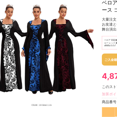
ベロア
ース 
大量注文
お友達と
舞台演出
ベロア 宮廷服
ルー レッド 
d9085z7z7z7
ご入金確
4,
このスト
加算ポイ
商品番