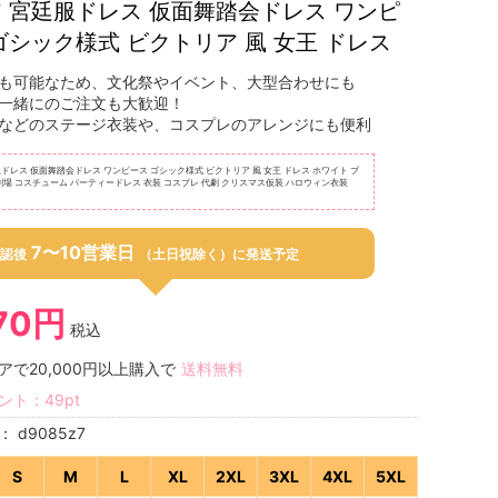
 宮廷服ドレス 仮面舞踏会ドレス ワンピ
ゴシック様式 ビクトリア 風 女王 ドレス
も可能なため、文化祭やイベント、大型合わせにも
一緒にのご注文も大歓迎！
などのステージ衣装や、コスプレのアレンジにも便利
ドレス 仮面舞踏会ドレス ワンピース ゴシック様式 ビクトリア 風 女王 ドレス ホワイト ブ
劇場 コスチューム パーティードレス 衣装 コスプレ 代劇 クリスマス仮装 ハロウィン衣装
7〜10営業日
認後
（土日祝除く）に発送予定
870円
税込
アで20,000円以上購入で
送料無料
ント：
49
pt
号：
d9085z7
S
M
L
XL
2XL
3XL
4XL
5XL