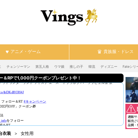
アニメ・ゲーム
貴族服・ドレス
じ
チェンソーマン
第五人格
ウマ娘
推しの子
韓流
ディズニー
Fateシリ
RPで1,000円クーポンプレゼント中！
台衣装
女性用