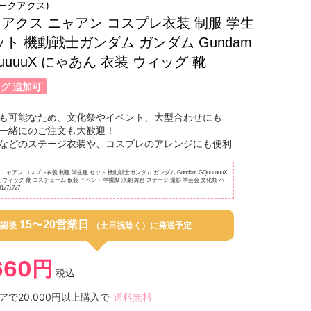
ジークアクス)
アクス ニャアン コスプレ衣装 制服 学生
ット 機動戦士ガンダム ガンダム Gundam
uuuuuX にゃあん 衣装 ウィッグ 靴
グ 追加可
も可能なため、文化祭やイベント、大型合わせにも
一緒にのご注文も大歓迎！
などのステージ衣装や、コスプレのアレンジにも便利
ニャアン コスプレ衣装 制服 学生服 セット 機動戦士ガンダム ガンダム Gundam GQuuuuuuX
 ウィッグ 靴 コスチューム 仮装 イベント 学園祭 演劇 舞台 ステージ 撮影 学芸会 文化祭 ハ
z7z7z7
15〜20営業日
認後
（土日祝除く）に発送予定
660円
税込
アで20,000円以上購入で
送料無料