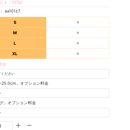
ント：
107
pt
号：
aa101z7
S
○
M
○
L
○
XL
○
必須
5-25.0cm」オプション料金
グ」オプション料金