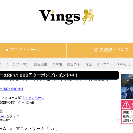
アニメ・ゲーム
貴族服・ドレス
じ
チェンソーマン
第五人格
ウマ娘
推しの子
韓流
ディズニー
Fateシリ
RPで1,000円クーポンプレゼント中！
ーム
アニメ・ゲーム「 カ 」