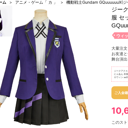
ーム
アニメ・ゲーム「 カ 」
機動戦士Gundam GQuuuuuuX(
ジーク
服 セ
GQu
ウィッ
大量注文
お友達と
舞台演出
ジークアクス 
にゃあん 衣装
ロウィン aa101
ご入金確
10,
このスト