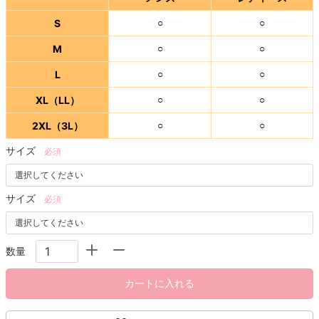
S
○
○
M
○
○
L
○
○
XL（LL）
○
○
2XL（3L）
○
○
サイズ
必須
サイズ
必須
数量
カートに入れる