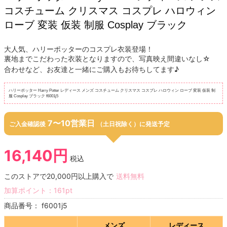
コスチューム クリスマス コスプレ ハロウィン
ローブ 変装 仮装 制服 Cosplay ブラック
大人気、ハリーポッターのコスプレ衣装登場！
裏地までこだわった衣装となりますので、写真映え間違いなし☆
合わせなど、お友達と一緒にご購入もお待ちしてます♪
ハリーポッター Harry Potter レディース メンズ コスチューム クリスマス コスプレ ハロウィン ローブ 変装 仮装 制
服 Cosplay ブラック f6001j5
7〜10営業日
ご入金確認後
（土日祝除く）に発送予定
16,140円
税込
このストアで20,000円以上購入で
送料無料
加算ポイント：
161
pt
商品番号：
f6001j5
メンズ
レディース