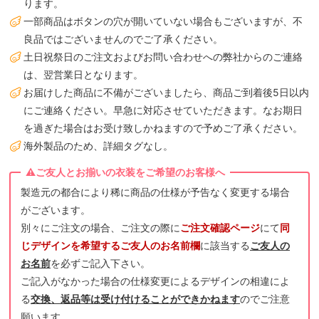
ります。
一部商品はボタンの穴が開いていない場合もございますが、不
良品ではございませんのでご了承ください。
土日祝祭日のご注文およびお問い合わせへの弊社からのご連絡
は、翌営業日となります。
お届けした商品に不備がございましたら、商品ご到着後5日以内
にご連絡ください。早急に対応させていただきます。なお期日
を過ぎた場合はお受け致しかねますので予めご了承ください。
海外製品のため、詳細タグなし。
製造元の都合により稀に商品の仕様が予告なく変更する場合
がございます。
別々にご注文の場合、ご注文の際に
ご注文確認ページ
にて
同
じデザインを希望するご友人のお名前欄
に該当する
ご友人の
お名前
を必ずご記入下さい。
ご記入がなかった場合の仕様変更によるデザインの相違によ
る
交換、返品等は受け付けることができかねます
のでご注意
願います。