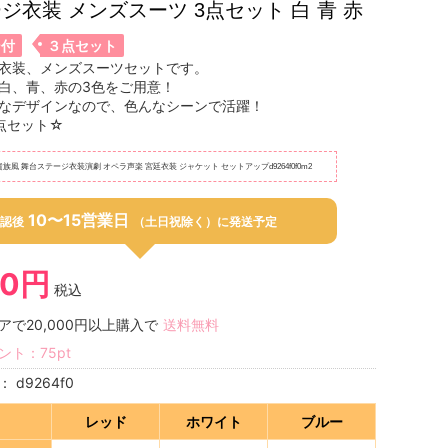
ジ衣装 メンズスーツ 3点セット 白 青 赤
ン付
３点セット
衣装、メンズスーツセットです。
白、青、赤の3色をご用意！
なデザインなので、色んなシーンで活躍！
点セット☆
貴族風 舞台ステージ衣装演劇 オペラ声楽 宮廷衣装 ジャケット セットアップd9264f0f0m2
10〜15営業日
認後
（土日祝除く）に発送予定
10円
税込
アで20,000円以上購入で
送料無料
ント：
75
pt
号：
d9264f0
レッド
ホワイト
ブルー