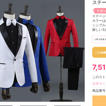
ステー
リボ
ステージ
カラーは
シンプル
嬉しい3
公爵 宮廷服 
ご入金確
7,5
このスト
加算ポイ
商品番