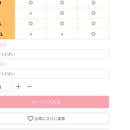
M
◎
◎
◎
L
○
◎
◎
L
◎
◎
◎
XL
○
○
◎
必須
必須
カートに入れる
お気に入りに追加