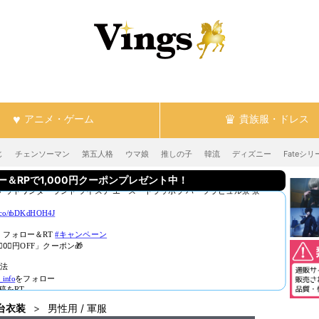
アニメ・ゲーム
貴族服・ドレス
じ
チェンソーマン
第五人格
ウマ娘
推しの子
韓流
ディズニー
Fateシリ
RPで1,000円クーポンプレゼント中！
台衣装
男性用 / 軍服