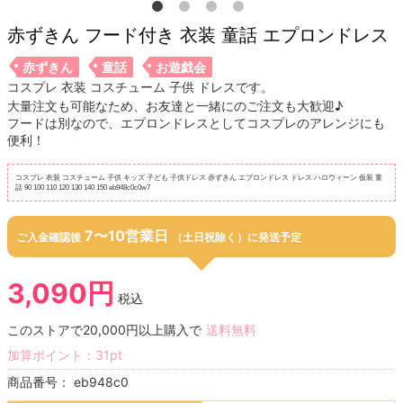
赤ずきん フード付き 衣装 童話 エプロンドレス
赤ずきん
童話
お遊戯会
コスプレ 衣装 コスチューム 子供 ドレスです。
大量注文も可能なため、お友達と一緒にのご注文も大歓迎♪
フードは別なので、エプロンドレスとしてコスプレのアレンジにも
便利！
コスプレ 衣装 コスチューム 子供 キッズ 子ども 子供ドレス 赤ずきん エプロンドレス ドレス ハロウィーン 仮装 童
話 90 100 110 120 130 140 150 eb948c0c0w7
7〜10営業日
ご入金確認後
（土日祝除く）に発送予定
3,090円
税込
このストアで20,000円以上購入で
送料無料
加算ポイント：
31
pt
商品番号：
eb948c0