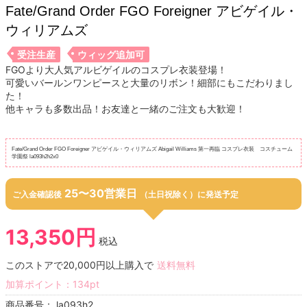
Fate/Grand Order FGO Foreigner アビゲイル・
ウィリアムズ
受注生産
ウィッグ追加可
FGOより大人気アルビゲイルのコスプレ衣装登場！
可愛いバールンワンピースと大量のリボン！細部にもこだわりまし
た！
他キャラも多数出品！お友達と一緒のご注文も大歓迎！
Fate/Grand Order FGO Foreigner アビゲイル・ウィリアムズ Abigail Williams 第一再臨 コスプレ衣装 コスチューム
学園祭 la093h2h2x0
25〜30営業日
ご入金確認後
（土日祝除く）に発送予定
13,350円
税込
このストアで20,000円以上購入で
送料無料
加算ポイント：
134
pt
商品番号：
la093h2