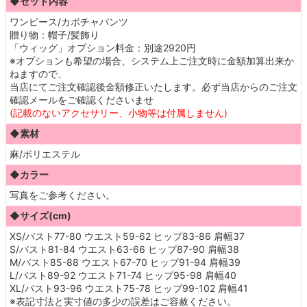
◆セット内容
ワンピース/カボチャパンツ
贈り物：帽子/髪飾り
「ウィッグ」オプション料金：別途2920円
※オプションも希望の場合、システム上ご注文時に金額加算出来か
ねますので、
当店にてご注文確認後金額修正いたします。必ず当店からのご注文
確認メールをご確認くださいませ
(記載のないアクセサリー、小物等は付属しません)
◆素材
麻/ポリエステル
◆カラー
写真をご参考ください。
◆サイズ(cm)
XS/バスト77-80 ウエスト59-62 ヒップ83-86 肩幅37
S/バスト81-84 ウエスト63-66 ヒップ87-90 肩幅38
M/バスト85-88 ウエスト67-70 ヒップ91-94 肩幅39
L/バスト89-92 ウエスト71-74 ヒップ95-98 肩幅40
XL/バスト93-96 ウエスト75-78 ヒップ99-102 肩幅41
※表記寸法と実寸値の多少の誤差はご容赦ください。