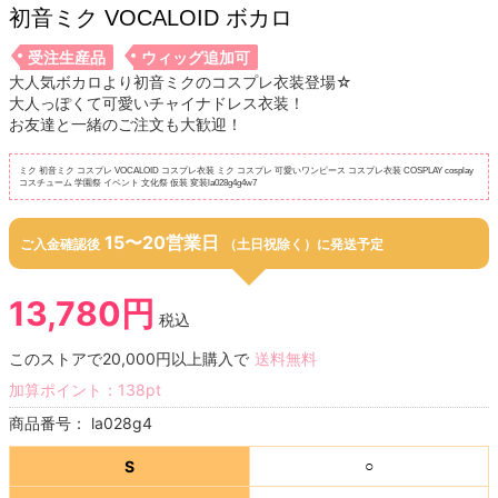
初音ミク VOCALOID ボカロ
受注生産品
ウィッグ追加可
大人気ボカロより初音ミクのコスプレ衣装登場☆
大人っぽくて可愛いチャイナドレス衣装！
お友達と一緒のご注文も大歓迎！
ミク 初音ミク コスプレ VOCALOID コスプレ衣装 ミク コスプレ 可愛いワンピース コスプレ衣装 COSPLAY cosplay
コスチューム 学園祭 イベント 文化祭 仮装 変装la028g4g4w7
15〜20営業日
ご入金確認後
（土日祝除く）に発送予定
13,780円
税込
このストアで20,000円以上購入で
送料無料
加算ポイント：
138
pt
商品番号：
la028g4
S
○