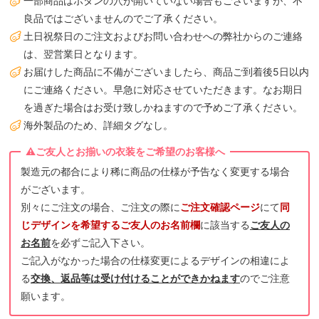
一部商品はボタンの穴が開いていない場合もございますが、不
良品ではございませんのでご了承ください。
土日祝祭日のご注文およびお問い合わせへの弊社からのご連絡
は、翌営業日となります。
お届けした商品に不備がございましたら、商品ご到着後5日以内
にご連絡ください。早急に対応させていただきます。なお期日
を過ぎた場合はお受け致しかねますので予めご了承ください。
海外製品のため、詳細タグなし。
製造元の都合により稀に商品の仕様が予告なく変更する場合
がございます。
別々にご注文の場合、ご注文の際に
ご注文確認ページ
にて
同
じデザインを希望するご友人のお名前欄
に該当する
ご友人の
お名前
を必ずご記入下さい。
ご記入がなかった場合の仕様変更によるデザインの相違によ
る
交換、返品等は受け付けることができかねます
のでご注意
願います。