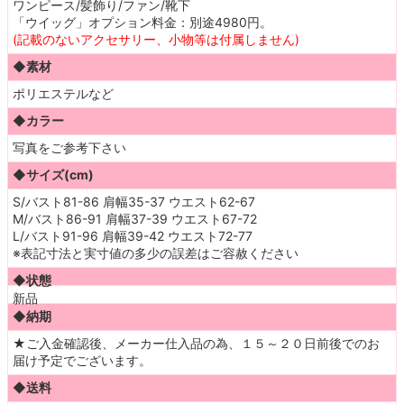
ワンピース/髪飾り/ファン/靴下
「ウイッグ」オプション料金：別途4980円。
(記載のないアクセサリー、小物等は付属しません)
◆素材
ポリエステルなど
◆カラー
写真をご参考下さい
◆サイズ(cm)
S/バスト81-86 肩幅35-37 ウエスト62-67
M/バスト86-91 肩幅37-39 ウエスト67-72
L/バスト91-96 肩幅39-42 ウエスト72-77
※表記寸法と実寸値の多少の誤差はご容赦ください
◆状態
新品
◆納期
★ご入金確認後、メーカー仕入品の為、１５
～
２０日前後でのお
届け予定でございます。
◆送料