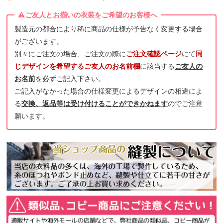
製造元の都合により稀に商品の仕様が予告なく変更する場合
がございます。
別々にご注文の場合、ご注文の際に
ご注文確認ページ
にて
同
じデザインを希望するご友人のお名前欄
に該当する
ご友人の
お名前
を必ずご記入下さい。
ご記入がなかった場合の仕様変更によるデザインの相違によ
る
交換、返品等は受け付けることができかねます
のでご注意
願います。