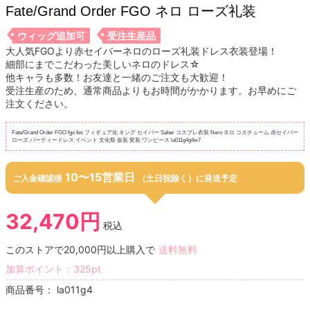
Fate/Grand Order FGO ネロ ローズ礼装
ウィッグ追加可
受注生産品
大人気FGOより赤セイバーネロのローズ礼装ドレス衣装登場！
細部にまでこだわった美しいネロのドレス☆
他キャラも多数！お友達と一緒のご注文も大歓迎！
受注生産のため、通常商品よりもお時間がかかります。お早めにご
注文ください。
Fate/Grand Order FGO fgo fes フィギュア化 キング セイバー Saber コスプレ衣装 Nero ネロ コスチューム 赤セイバー
ローズ パーティードレス イベント 文化祭 仮装 変装 ワンピース la011g4g4w7
10〜15営業日
ご入金確認後
（土日祝除く）に発送予定
32,470円
税込
このストアで20,000円以上購入で
送料無料
加算ポイント：
325
pt
商品番号：
la011g4