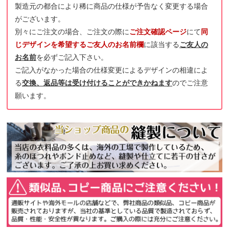
製造元の都合により稀に商品の仕様が予告なく変更する場合
がございます。
別々にご注文の場合、ご注文の際に
ご注文確認ページ
にて
同
じデザインを希望するご友人のお名前欄
に該当する
ご友人の
お名前
を必ずご記入下さい。
ご記入がなかった場合の仕様変更によるデザインの相違によ
る
交換、返品等は受け付けることができかねます
のでご注意
願います。