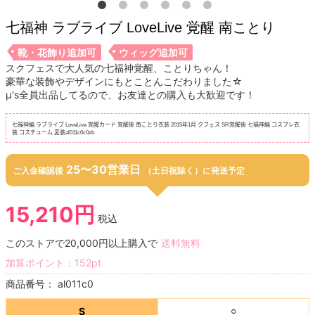
七福神 ラブライブ LoveLive 覚醒 南ことり
靴・花飾り追加可
ウィッグ追加可
スクフェスで大人気の七福神覚醒、ことりちゃん！
豪華な装飾やデザインにもとことんこだわりました☆
μ's全員出品してるので、お友達との購入も大歓迎です！
七福神編 ラブライブ LoveLive 覚醒カード 覚醒後 南ことり衣装 2015年1月 クフェス SR覚醒後 七福神編 コスプレ衣
装 コスチューム 変装al011c0c0zb
25〜30営業日
ご入金確認後
（土日祝除く）に発送予定
15,210円
税込
このストアで20,000円以上購入で
送料無料
加算ポイント：
152
pt
商品番号：
al011c0
S
○