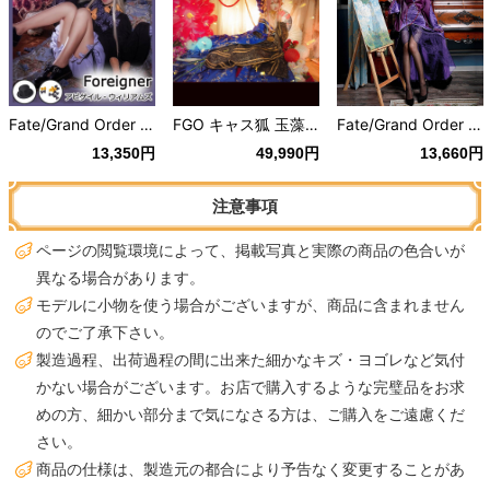
Fate/Grand Order FGO Foreigner アビゲイル・ウィリアムズ
FGO キャス狐 玉藻の前 最終再臨 霊基再臨 第三段階 第四段階
Fate/Grand Order FGO スカサハスカディ 第一再臨
13,350円
49,990円
13,660円
注意事項
ページの閲覧環境によって、掲載写真と実際の商品の色合いが
異なる場合があります。
モデルに小物を使う場合がございますが、商品に含まれません
のでご了承下さい。
製造過程、出荷過程の間に出来た細かなキズ・ヨゴレなど気付
かない場合がございます。お店で購入するような完璧品をお求
めの方、細かい部分まで気になさる方は、ご購入をご遠慮くだ
さい。
商品の仕様は、製造元の都合により予告なく変更することがあ