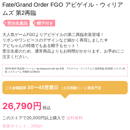
Fate/Grand Order FGO アビゲイル・ウィリア
ムズ 第2再臨
受注生産品
帽子付き
大人気ゲームFGOよりアビゲイルの第二再臨衣装登場！
リボンやワンピースのデザインなど細かく再現しました☆
アビちゃんの特徴でもある帽子もセット！
受注生産のため、通常商品よりもお時間がかかります。お早めにご
注文ください。
2021年新作*高品質バージョン fgo fate/grand order fgo 衣装 アビゲイル・ウィリアムズ 霊基再臨 第2段階 コスプレ衣
装 コスチューム 学園祭 la178h2x0
30〜45営業日
ご入金確認後
（土日祝除く）に発送予定
26,790円
税込
このストアで20,000円以上購入で
送料無料
加算ポイント：
268
pt