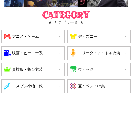
Category
★ カテゴリ一覧 ★
アニメ・ゲーム
ディズニー
映画・ヒーロー系
ロリータ・アイドル衣装
貴族服・舞台衣装
ウィッグ
コスプレ小物・靴