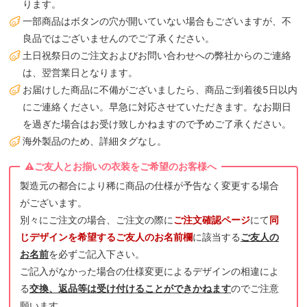
ります。
一部商品はボタンの穴が開いていない場合もございますが、不
良品ではございませんのでご了承ください。
土日祝祭日のご注文およびお問い合わせへの弊社からのご連絡
は、翌営業日となります。
お届けした商品に不備がございましたら、商品ご到着後5日以内
にご連絡ください。早急に対応させていただきます。なお期日
を過ぎた場合はお受け致しかねますので予めご了承ください。
海外製品のため、詳細タグなし。
製造元の都合により稀に商品の仕様が予告なく変更する場合
がございます。
別々にご注文の場合、ご注文の際に
ご注文確認ページ
にて
同
じデザインを希望するご友人のお名前欄
に該当する
ご友人の
お名前
を必ずご記入下さい。
ご記入がなかった場合の仕様変更によるデザインの相違によ
る
交換、返品等は受け付けることができかねます
のでご注意
願います。