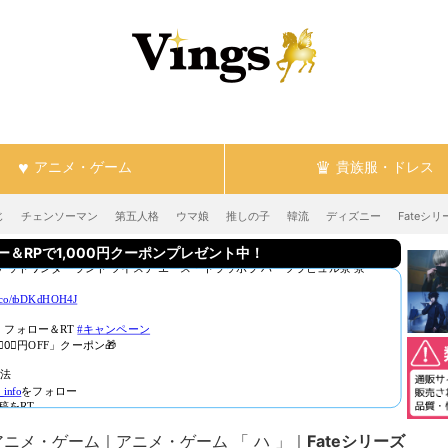
アニメ・ゲーム
貴族服・ドレス
じ
チェンソーマン
第五人格
ウマ娘
推しの子
韓流
ディズニー
Fateシリ
RPで1,000円クーポンプレゼント中！
アニメ・ゲーム
アニメ・ゲーム 「 ハ 」
Fateシリーズ