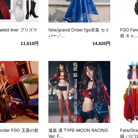
aleid liner プリズマ
fate/grand Order fgo衣装 セイ
FGO Fat
バー／...
前 キャ...
11,610円
14,620円
d order FGO 玉藻の前
遠坂 凛 TYPE-MOON RACING
Fate/G
Ver. F...
線 バビロニ