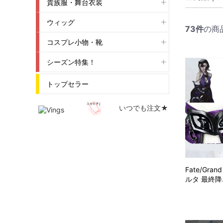
貴族服・舞台衣装
ウィッグ
73
件
の商
コスプレ小物・靴
シーズン特集！
トップセラー
いつでも注文★
Fate/Gra
ルタ 最終降.