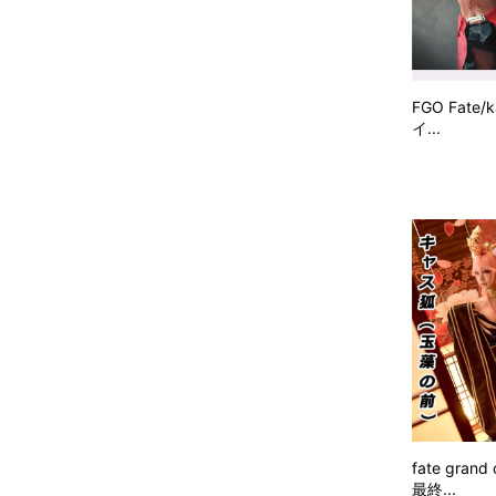
FGO Fate/k
イ...
fate gran
最終...